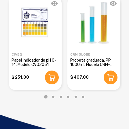
CIVEQ
CRM GLOBE
Papel indicador de pH 0-
Probeta graduada, PP
14. Modelo CVQ2051
1000ml. Modelo CRM-
8016E
$ 231.00
$ 407.00