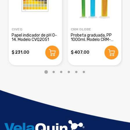
CIVEQ
CRM GLOBE
Papel indicador de pH 0-
Probeta graduada, PP
14. Modelo CVQ2051
1000ml. Modelo CRM-
8016E
$ 231.00
$ 407.00