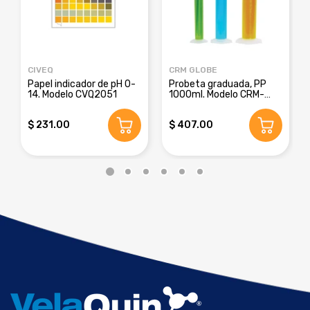
CIVEQ
CRM GLOBE
Papel indicador de pH 0-
Probeta graduada, PP
14. Modelo CVQ2051
1000ml. Modelo CRM-
8016E
$ 231.00
$ 407.00