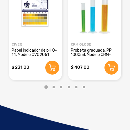
CIVEQ
CRM GLOBE
Papel indicador de pH 0-
Probeta graduada, PP
14. Modelo CVQ2051
1000ml. Modelo CRM-
8016E
$ 231.00
$ 407.00