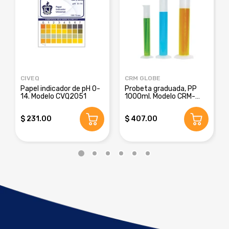
CIVEQ
CRM GLOBE
Papel indicador de pH 0-
Probeta graduada, PP
14. Modelo CVQ2051
1000ml. Modelo CRM-
8016E
$ 231.00
$ 407.00