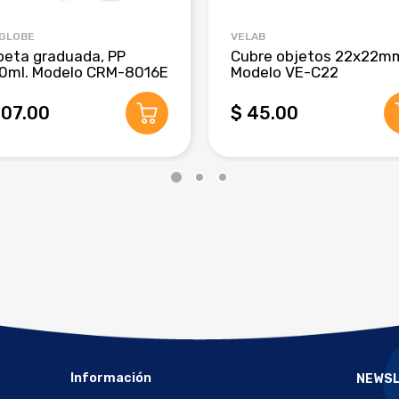
 GLOBE
VELAB
beta graduada, PP
Cubre objetos 22x22m
0ml. Modelo CRM-8016E
Modelo VE-C22
407.00
$ 45.00
Información
NEWS