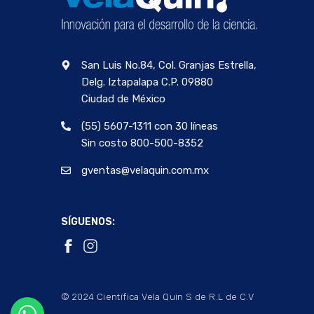
San Luis No.84, Col. Granjas Estrella,
Delg. Iztapalapa C.P. 09880
Ciudad de México
(55) 5607-1311 con 30 líneas
Sin costo 800-500-8352
gventas@velaquin.com.mx
SÍGUENOS:
© 2024 Científica Vela Quin S de R.L de C.V