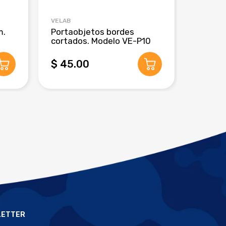
VELAB
CRM GLO
m.
Portaobjetos bordes
Pipeta
cortados. Modelo VE-P10
de 3 m
$ 45.00
$ 280
LETTER