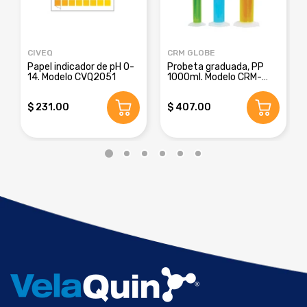
CIVEQ
CRM GLOBE
Papel indicador de pH 0-
Probeta graduada, PP
14. Modelo CVQ2051
1000ml. Modelo CRM-
8016E
$ 231.00
$ 407.00