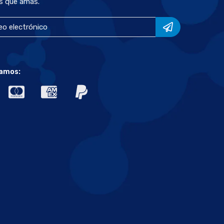
s que amas.
amos: