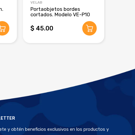
VELAB
CRM GLO
m.
Portaobjetos bordes
Pipeta
cortados. Modelo VE-P10
de 3 m
$ 45.00
$ 280
LETTER
bete y obtén beneficios exclusivos en los productos y