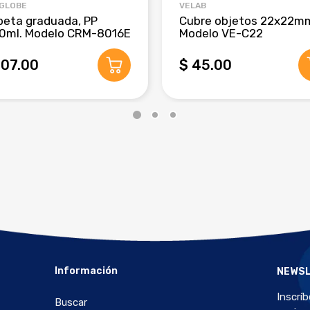
 GLOBE
VELAB
beta graduada, PP
Cubre objetos 22x22m
0ml. Modelo CRM-8016E
Modelo VE-C22
407.00
$ 45.00
Información
NEWS
Inscrí
Buscar