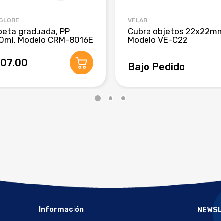
 GLOBE
VELAB
beta graduada, PP
Cubre objetos 22x22m
0ml. Modelo CRM-8016E
Modelo VE-C22
407.00
Bajo Pedido
Información
NEWS