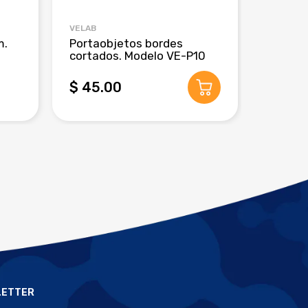
VELAB
CRM GLO
m.
Portaobjetos bordes
Pipeta
cortados. Modelo VE-P10
de 3 m
$ 45.00
$ 280
LETTER