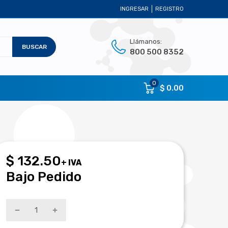
INGRESAR
REGISTRO
Llámanos:
BUSCAR
800 500 8352
0
$ 0.00
$ 132.50
+ IVA
Bajo Pedido