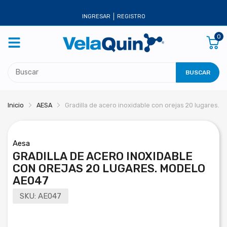
INGRESAR
REGISTRO
0
BUSCAR
Inicio
AESA
Gradilla de acero inoxidable con orejas 20 lugares. 
Aesa
GRADILLA DE ACERO INOXIDABLE
CON OREJAS 20 LUGARES. MODELO
AE047
SKU:
AE047