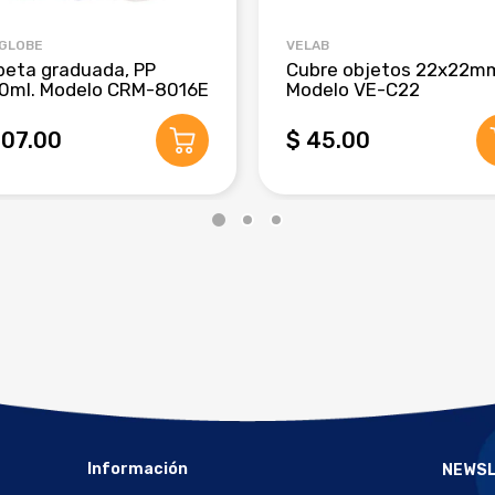
 GLOBE
VELAB
beta graduada, PP
Cubre objetos 22x22m
0ml. Modelo CRM-8016E
Modelo VE-C22
407.00
$ 45.00
Información
NEWS