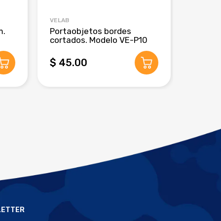
VELAB
CRM GLO
m.
Portaobjetos bordes
Pipeta
cortados. Modelo VE-P10
de 3 m
$ 45.00
$ 280
LETTER