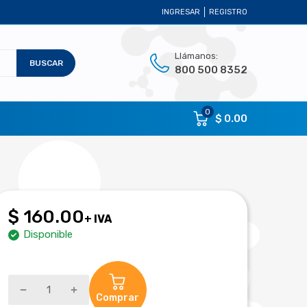
INGRESAR
REGISTRO
Llámanos:
BUSCAR
800 500 8352
0
$ 0.00
$ 160.00
+ IVA
Disponible
Comprar