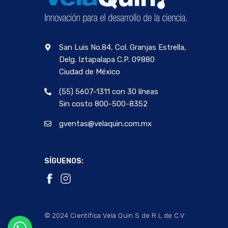
San Luis No.84, Col. Granjas Estrella,
Delg. Iztapalapa C.P. 09880
Ciudad de México
(55) 5607-1311 con 30 líneas
Sin costo 800-500-8352
gventas@velaquin.com.mx
SÍGUENOS:
© 2024 Científica Vela Quin S de R.L de C.V