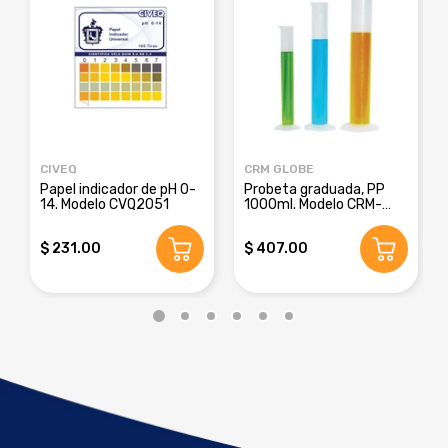
CIVEQ
CRM GLOBE
Papel indicador de pH 0-
Probeta graduada, PP
14. Modelo CVQ2051
1000ml. Modelo CRM-
8016E
$ 231.00
$ 407.00