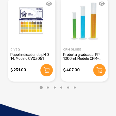
CIVEQ
CRM GLOBE
Papel indicador de pH 0-
Probeta graduada, PP
14. Modelo CVQ2051
1000ml. Modelo CRM-
8016E
$ 231.00
$ 407.00