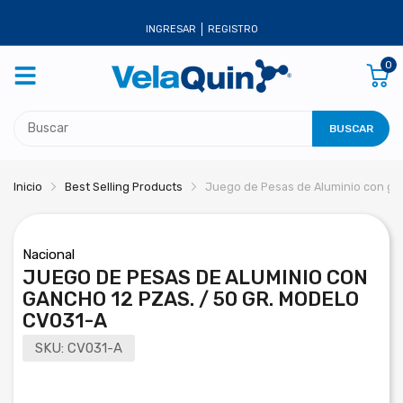
INGRESAR
REGISTRO
0
BUSCAR
Inicio
Best Selling Products
Juego de Pesas de Aluminio con gan
Nacional
JUEGO DE PESAS DE ALUMINIO CON
GANCHO 12 PZAS. / 50 GR. MODELO
CV031-A
SKU:
CV031-A