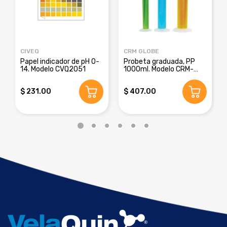
CIVEQ
CRM GLOBE
Papel indicador de pH 0-
Probeta graduada, PP
14. Modelo CVQ2051
1000ml. Modelo CRM-
8016E
$ 231.00
$ 407.00