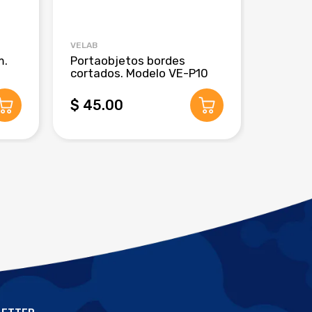
VELAB
CRM GLO
m.
Portaobjetos bordes
Pipeta
cortados. Modelo VE-P10
de 3 m
$ 45.00
$ 280