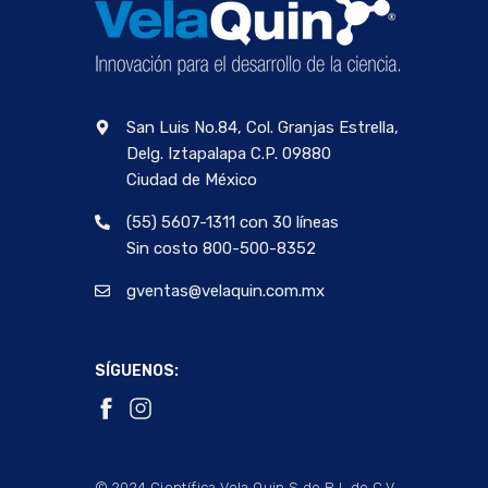
San Luis No.84, Col. Granjas Estrella,
Delg. Iztapalapa C.P. 09880
Ciudad de México
(55) 5607-1311 con 30 líneas
Sin costo 800-500-8352
gventas@velaquin.com.mx
SÍGUENOS:
© 2024 Científica Vela Quin S de R.L de C.V