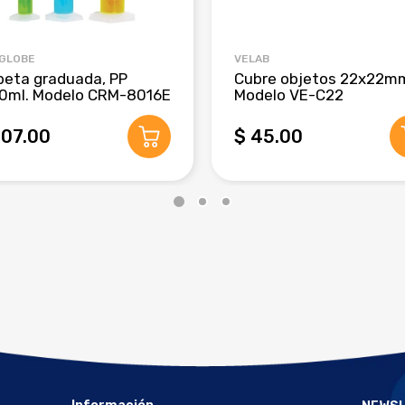
 GLOBE
VELAB
beta graduada, PP
Cubre objetos 22x22m
0ml. Modelo CRM-8016E
Modelo VE-C22
407.00
$ 45.00