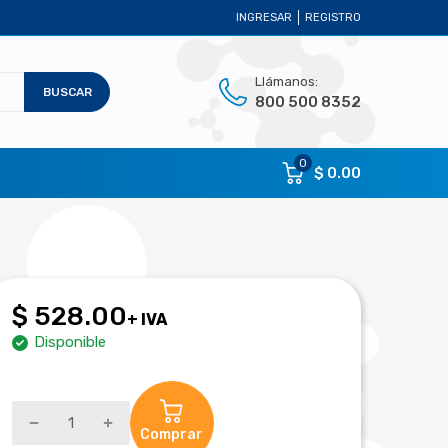
INGRESAR
REGISTRO
Llámanos:
BUSCAR
800 500 8352
0
$ 0.00
$ 528.00
+ IVA
Disponible
Comprar