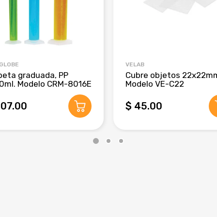
 GLOBE
VELAB
beta graduada, PP
Cubre objetos 22x22m
0ml. Modelo CRM-8016E
Modelo VE-C22
407.00
$ 45.00