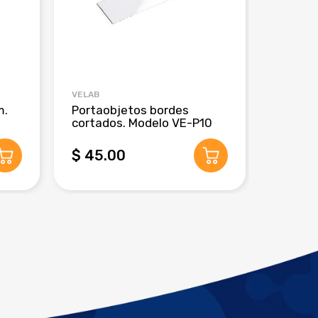
VELAB
CRM GLO
m.
Portaobjetos bordes
Pipeta
cortados. Modelo VE-P10
de 3 m
$ 45.00
$ 280