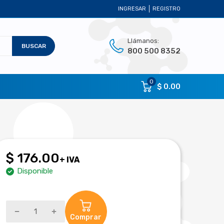
INGRESAR
REGISTRO
Llámanos:
BUSCAR
800 500 8352
0
$ 0.00
$ 176.00
+ IVA
Disponible
Comprar