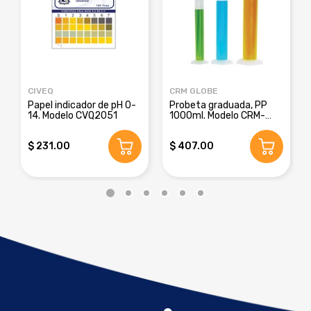
CIVEQ
CRM GLOBE
Papel indicador de pH 0-
Probeta graduada, PP
14. Modelo CVQ2051
1000ml. Modelo CRM-
8016E
$ 231.00
$ 407.00