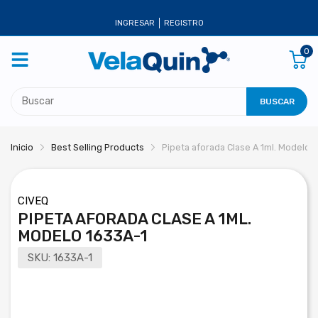
INGRESAR
REGISTRO
0
BUSCAR
Inicio
Best Selling Products
Pipeta aforada Clase A 1ml. Modelo 
CIVEQ
PIPETA AFORADA CLASE A 1ML.
MODELO 1633A-1
SKU:
1633A-1