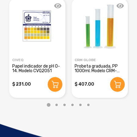
CIVEQ
CRM GLOBE
Papel indicador de pH 0-
Probeta graduada, PP
14. Modelo CVQ2051
1000ml. Modelo CRM-
8016E
$ 231.00
$ 407.00