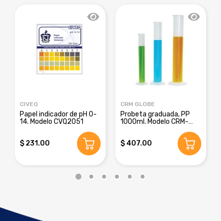
CIVEQ
CRM GLOBE
Papel indicador de pH 0-
Probeta graduada, PP
14. Modelo CVQ2051
1000ml. Modelo CRM-
8016E
$ 231.00
$ 407.00