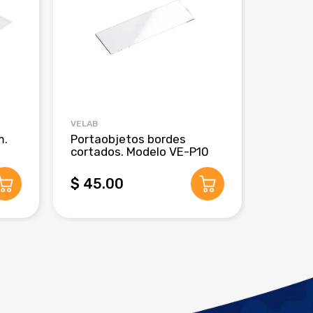
VELAB
CRM GLO
m.
Portaobjetos bordes
Pipeta
cortados. Modelo VE-P10
de 3 m
$ 45.00
$ 280