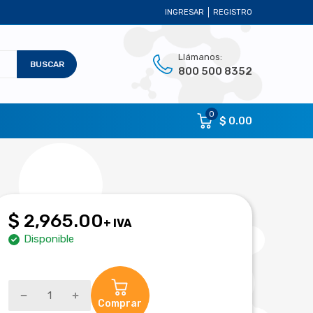
INGRESAR
REGISTRO
Llámanos:
BUSCAR
800 500 8352
0
$ 0.00
$ 2,965.00
+ IVA
Disponible
Comprar