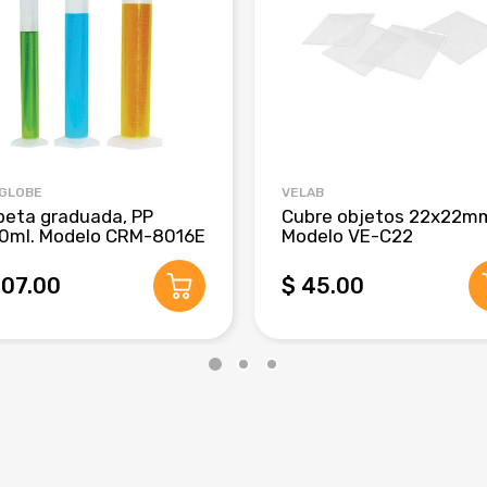
 GLOBE
VELAB
beta graduada, PP
Cubre objetos 22x22m
0ml. Modelo CRM-8016E
Modelo VE-C22
407.00
$ 45.00