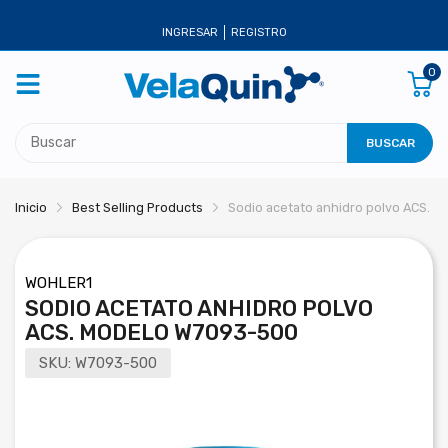
INGRESAR
REGISTRO
0
BUSCAR
Inicio
Best Selling Products
Sodio acetato anhidro polvo ACS. 
WOHLER1
SODIO ACETATO ANHIDRO POLVO
ACS. MODELO W7093-500
SKU:
W7093-500