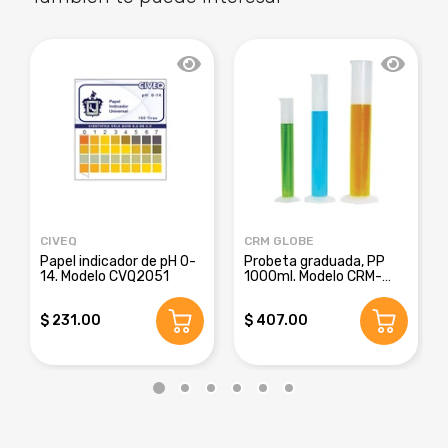
CIVEQ
CRM GLOBE
Papel indicador de pH 0-
Probeta graduada, PP
14. Modelo CVQ2051
1000ml. Modelo CRM-
8016E
$ 231.00
$ 407.00