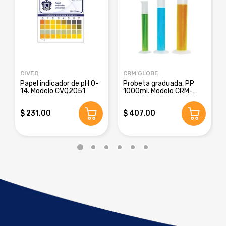
CIVEQ
CRM GLOBE
Papel indicador de pH 0-
Probeta graduada, PP
14. Modelo CVQ2051
1000ml. Modelo CRM-
8016E
$ 231.00
$ 407.00