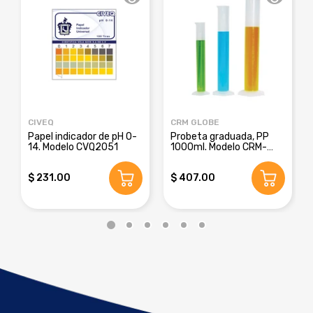
CIVEQ
CRM GLOBE
Papel indicador de pH 0-
Probeta graduada, PP
14. Modelo CVQ2051
1000ml. Modelo CRM-
8016E
$ 231.00
$ 407.00