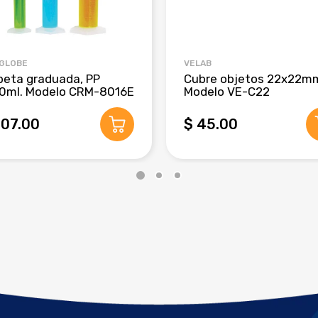
 GLOBE
VELAB
beta graduada, PP
Cubre objetos 22x22m
0ml. Modelo CRM-8016E
Modelo VE-C22
407.00
$ 45.00