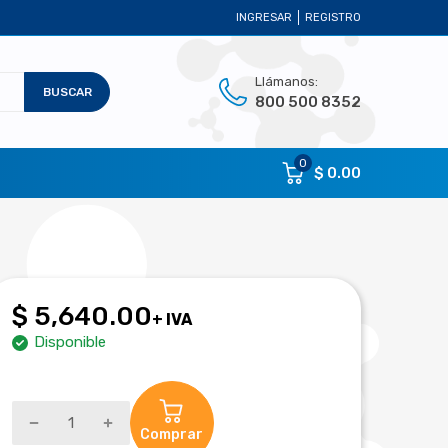
INGRESAR
REGISTRO
Llámanos:
BUSCAR
800 500 8352
0
$ 0.00
$ 5,640.00
+ IVA
Disponible
Comprar