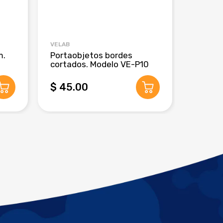
VELAB
CRM GLO
m.
Portaobjetos bordes
Pipeta
cortados. Modelo VE-P10
de 3 m
$ 45.00
$ 280