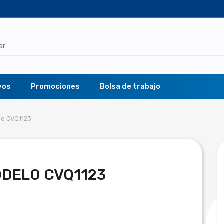
vos
Promociones
Bolsa de trabajo
lo CVQ1123
ODELO CVQ1123