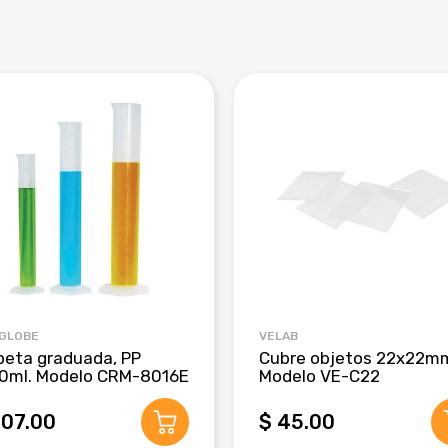
 GLOBE
VELAB
beta graduada, PP
Cubre objetos 22x22m
0ml. Modelo CRM-8016E
Modelo VE-C22
407.00
$ 45.00