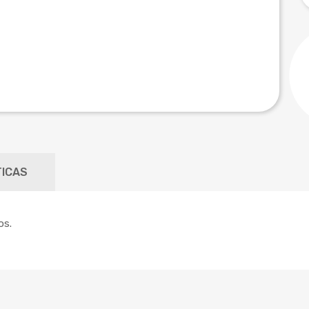
ICAS
ños.