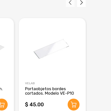
VELAB
CRM GLO
m.
Portaobjetos bordes
Pipeta
cortados. Modelo VE-P10
de 3 m
$ 45.00
$ 280