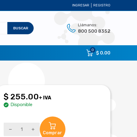
INGRESAR
REGISTRO
Llámanos:
BUSCAR
800 500 8352
0
$ 0.00
$ 255.00
+ IVA
Disponible
Comprar