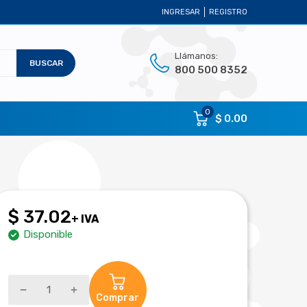
INGRESAR
REGISTRO
Llámanos:
BUSCAR
800 500 8352
0
$ 0.00
$ 37.02
+ IVA
Disponible
Comprar