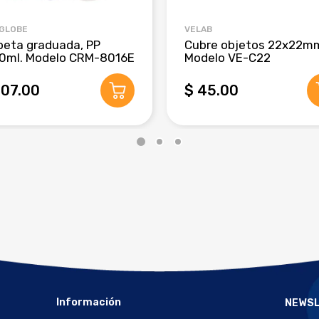
 GLOBE
VELAB
beta graduada, PP
Cubre objetos 22x22m
0ml. Modelo CRM-8016E
Modelo VE-C22
407.00
$ 45.00
Información
NEWS