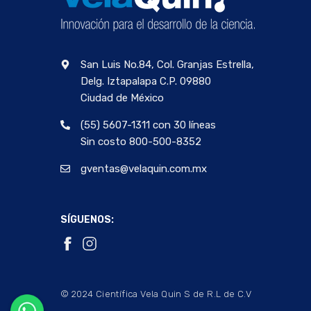
San Luis No.84, Col. Granjas Estrella,
Delg. Iztapalapa C.P. 09880
Ciudad de México
(55) 5607-1311 con 30 líneas
Sin costo 800-500-8352
gventas@velaquin.com.mx
SÍGUENOS:
© 2024 Científica Vela Quin S de R.L de C.V