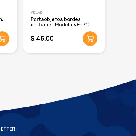
VELAB
CRM GLO
m.
Portaobjetos bordes
Pipeta
cortados. Modelo VE-P10
de 3 m
$ 45.00
$ 280
LETTER