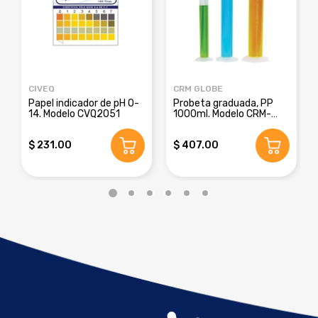
CIVEQ
CRM GLOBE
Papel indicador de pH 0-
Probeta graduada, PP
14. Modelo CVQ2051
1000ml. Modelo CRM-
8016E
$ 231.00
$ 407.00