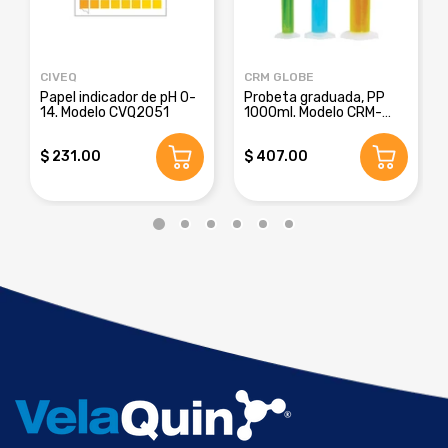
CIVEQ
CRM GLOBE
Papel indicador de pH 0-
Probeta graduada, PP
14. Modelo CVQ2051
1000ml. Modelo CRM-
8016E
$ 231.00
$ 407.00