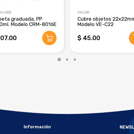
 GLOBE
VELAB
beta graduada, PP
Cubre objetos 22x22m
0ml. Modelo CRM-8016E
Modelo VE-C22
407.00
$ 45.00
Información
NEWS