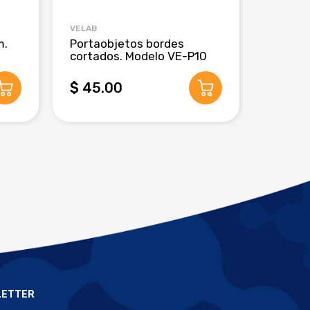
VELAB
CRM GLO
m.
Portaobjetos bordes
Pipeta
cortados. Modelo VE-P10
de 3 m
$ 45.00
$ 280
LETTER