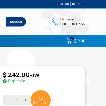
INGRESAR
REGISTRO
Llámanos:
BUSCAR
800 500 8352
0
$ 0.00
$ 242.00
+ IVA
Disponible
Comprar