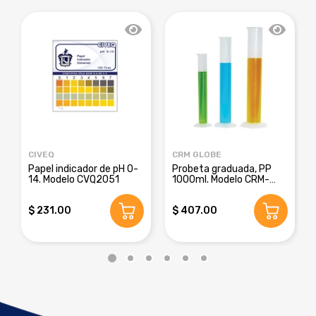
CIVEQ
CRM GLOBE
Papel indicador de pH 0-
Probeta graduada, PP
14. Modelo CVQ2051
1000ml. Modelo CRM-
8016E
$ 231.00
$ 407.00