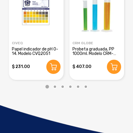
CIVEQ
CRM GLOBE
Papel indicador de pH 0-
Probeta graduada, PP
14. Modelo CVQ2051
1000ml. Modelo CRM-
8016E
$ 231.00
$ 407.00