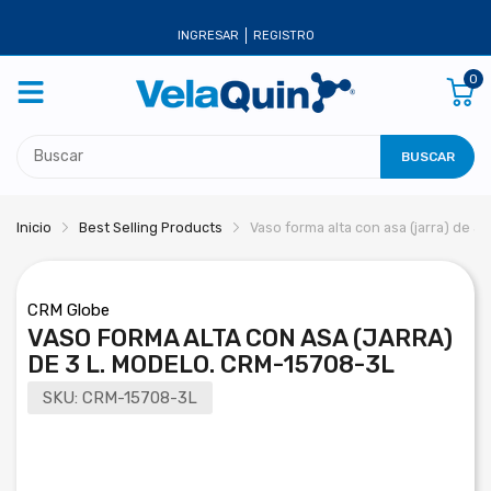
INGRESAR
REGISTRO
0
BUSCAR
Inicio
Best Selling Products
Vaso forma alta con asa (jarra) de 
CRM Globe
VASO FORMA ALTA CON ASA (JARRA)
DE 3 L. MODELO. CRM-15708-3L
SKU:
CRM-15708-3L